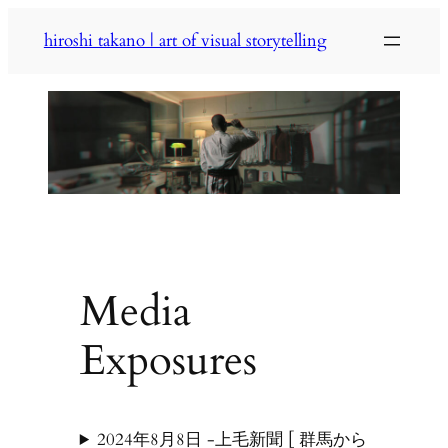
内
hiroshi takano | art of visual storytelling
容
を
ス
キ
ッ
プ
Media
Exposures
2024年8月8日 -上毛新聞 [ 群馬から